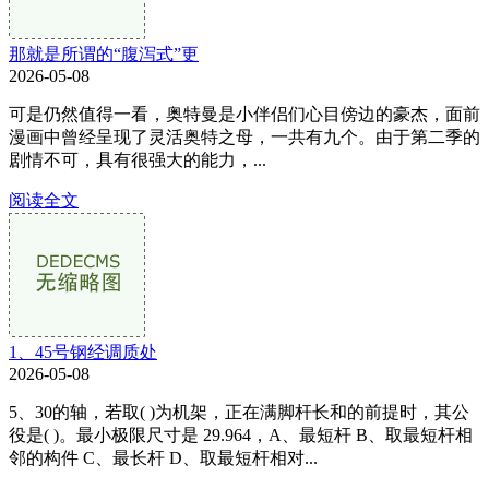
那就是所谓的“腹泻式”更
2026-05-08
可是仍然值得一看，奥特曼是小伴侣们心目傍边的豪杰，面前
漫画中曾经呈现了灵活奥特之母，一共有九个。由于第二季的
剧情不可，具有很强大的能力，...
阅读全文
1、45号钢经调质处
2026-05-08
5、30的轴，若取( )为机架，正在满脚杆长和的前提时，其公
役是( )。最小极限尺寸是 29.964，A、最短杆 B、取最短杆相
邻的构件 C、最长杆 D、取最短杆相对...