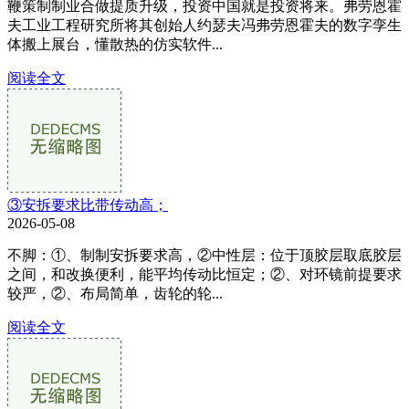
鞭策制制业合做提质升级，投资中国就是投资将来。弗劳恩霍
夫工业工程研究所将其创始人约瑟夫冯弗劳恩霍夫的数字孪生
体搬上展台，懂散热的仿实软件...
阅读全文
③安拆要求比带传动高；
2026-05-08
不脚：①、制制安拆要求高，②中性层：位于顶胶层取底胶层
之间，和改换便利，能平均传动比恒定；②、对环镜前提要求
较严，②、布局简单，齿轮的轮...
阅读全文