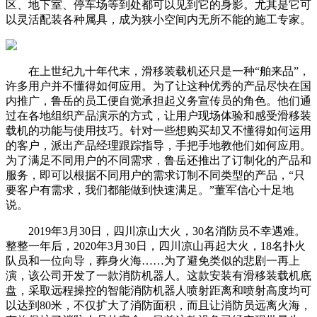
区、地下室、停车场等到处都可以见到它的身影。尤其是它可
以灵活配装各种属具，成为狭小空间内无所不能的施工专家。
在上世纪九十年代末，滑移装载机还只是一种“舶来品”，
许多用户并不懂得如何应用。为了让这种优秀的产品尽快在国
内推广，鲁岳的员工便自觉承担起义务宣传员的角色。他们通
过在各地组织产品演示的方式，让用户现场体验和感受滑移装
载机的功能与使用技巧。针对一些想购买却又不懂得如何运用
的客户，派出产品经理跟踪指导，手把手地教他们如何应用。
为了满足不同用户的不同需求，鲁岳还推出了订制化的产品和
服务，即可以根据不同用户的需求订制不同类型的产品，“只
要客户有需求，我们都能做到快速满足。”董军信心十足地
说。
2019年3月30日，四川凉山大火，30名消防员不幸遇难。
整整一年后，2020年3月30日，四川凉山再起大火，18名扑火
队员和一位向导，葬身火海……为了避免类似的悲剧一再上
演，该公司开发了一款消防机器人。这款安装有滑移装载机底
盘，采取远程操控的智能消防机器人喷射距离和喷射高度均可
以达到80米，不仅扩大了消防面积，而且让消防员远离火海，