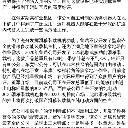
有效保护了消防人员的安全。目前这款设备已经实现批量生
产，并得到了消防官兵的高度好评。
在俄罗斯某矿业集团，该公司自主研制的防爆机器人在地
下矿井中得到了广泛应用。这种机器人能够在数十米深的矿道
内代替人工完成一些高危险工作。
为了充分发挥滑移装载机的功能，鲁岳不仅开发了型谱齐
全的滑移多功能装载机主机，还为了满足地下室等狭窄地带的
作业需求，2020年鲁岳公司开发了JC25轮胎式多功能滑移装
载机，这款产品总重只有1.3吨，带铲斗总长不到3米，轴距只
有80公分，车宽92公分，可以在非常狭窄的范围内自由移动，
特别适合在地下室、车库、楼梯转角等狭窄地带作业。目前这
款产品已经批量投向市场，在实际应用中得到了众多用户的好
评。董军介绍，目前该公司正在开发总重低于1吨能够自由进
出电梯轻量版的JC25产品。而由该公司自主研发的纯电动
JC25滑移装载机也将在2022年初推向市场，此款滑移装载机
的推出将再次打破国产滑移装载机在纯电动方面的空白。
该公司根据用户的使用特点和不同应用工况，开发了种类
繁多的多功能配套属具。董军骄傲地表示，该公司是属具配套
最齐全的公司，呈现出三大特点：一是种类多，数量大。鲁岳