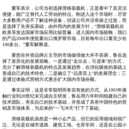
董军表示，公司当初选择滑移装载机，正是看中了其灵活
便捷，能广泛替代人工劳动的特点。刚进入这个市场时，尽管
大多数用户还不了解这种设备，但该公司并没有操之过急，而
是选择了先夯实基础，由外而内的发展方针，“滑移装载机在
欧美等发达国家市场应用比较普遍，进入国内市场较晚，我们
的产品2008年便批量出口俄罗斯市场，目前每年出口量至少在
100多台。”董军解释道。
要想在外资品牌占主导的市场做强做大并不容易，鲁岳选
择了差异化的发展策略。一是通过“走出去，引进来”的方式，
充分了解滑移装载机的特点及发展趋势，在消化吸收的基础上
形成自己的技术特色；二是确立了“品质至上”的发展理念；三
是通过体验式营销方式逐步扩大国内市场份额。
事实证明，这是非常聪明而务实有效的方式。从1993年接
触行业到20世纪末完成自主研发，鲁岳用六年时间组建自己的
技术团队，夯实自己的技术基础，并形成了具有中国特色的营
销及市场体系，为后来的“一飞冲天”打下了基础。
滑移装载机虽然是一种小众产品，但它的应用领域却很广
泛。无论是在城市道路、建筑工地、仓库车间，还是在公园小