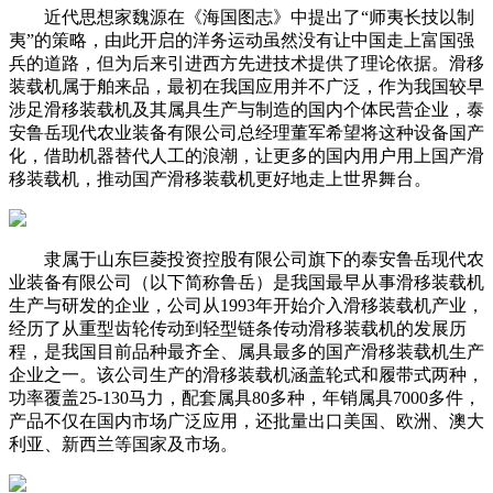
近代思想家魏源在《海国图志》中提出了“师夷长技以制
夷”的策略，由此开启的洋务运动虽然没有让中国走上富国强
兵的道路，但为后来引进西方先进技术提供了理论依据。滑移
装载机属于舶来品，最初在我国应用并不广泛，作为我国较早
涉足滑移装载机及其属具生产与制造的国内个体民营企业，泰
安鲁岳现代农业装备有限公司总经理董军希望将这种设备国产
化，借助机器替代人工的浪潮，让更多的国内用户用上国产滑
移装载机，推动国产滑移装载机更好地走上世界舞台。
隶属于山东巨菱投资控股有限公司旗下的泰安鲁岳现代农
业装备有限公司（以下简称鲁岳）是我国最早从事滑移装载机
生产与研发的企业，公司从1993年开始介入滑移装载机产业，
经历了从重型齿轮传动到轻型链条传动滑移装载机的发展历
程，是我国目前品种最齐全、属具最多的国产滑移装载机生产
企业之一。该公司生产的滑移装载机涵盖轮式和履带式两种，
功率覆盖25-130马力，配套属具80多种，年销属具7000多件，
产品不仅在国内市场广泛应用，还批量出口美国、欧洲、澳大
利亚、新西兰等国家及市场。