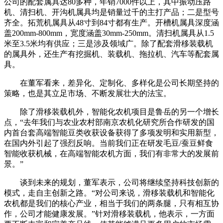
公司的配套属具达80多种，年销7000件以上，其中振动压路
机、清扫机、开沟机属具均是销量过千的主打产品；二是型号
齐全。拓荒机属具从48寸到84寸都有生产。开槽机属具深度涵
盖200mm-800mm，宽度涵盖30mm-250mm。清扫机属具从1.5
米至3.5米均有供应；三是涉及领域广。除了配套滑移装载机
的属具外，还生产有挖掘机、装载机、拖拉机、汽车等配套属
具。
在董军看来，差异化、定制化、多样化是公司长期坚持的
策略，也是其立足市场、不断发展壮大的法宝。
除了滑移装载机外，智能化农机项目是鲁岳的另一个增长
点，“去年我们与农业农村部南京农机化研究所合作研发的国
内首台套高端智能豆类收获设备获得了多项发明和实用新型，
在国内外引起了强烈反响。当前我们正在研发毛豆/蚕豆鲜食
智能收获机械，在高端智能农机方面，我们有非常大的发展前
景。”
谈到未来的规划，董军表示，公司将继续坚持科技创新的
模式，走自主创新之路。“对公司来说，滑移装载机和智能化
农机都是我们的核心产业，相当于我们的两条腿，只有相互协
作，公司才能健康发展。”针对滑移装载机，他表示，一方面