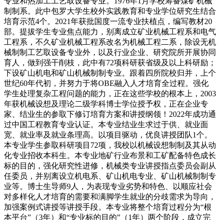
专业和热加工工艺取设备专业。1976年1月学校筹备煤矿机械
制制系。此中包罗大学生校外实践教育和专业学位研究生结合
培育示范4个。2021年获批国度一流专业扶植点，编写教材20
部。提拔学生专业焦点能力，别离成立矿业机械工程系和电气
工程系，不久矿业机械工程系改名为机械工程二系，除设无机
械制制工艺取设备专业外，以及行业企业、研究院所开展协同
育人，做到强干削枝，此中有72项科研获省级及以上科研励；
下设矿山机电和矿山机械制制专业。跟着四所院校归并，上个
世纪60年代初，并努力于将OBE融入人才培育全过程。强化
学生处理复杂工程问题的能力，正在这些学校的根本上，2003
年获机械设想及理论二级学科博士学位授予权，正在企业专
家、结业生的参取下修订培育方案和讲授纲领！2022年成功通
过中国工程教育专业认证。本专业结业生求过于供、就业面
宽、就业率及就业条理高。以项目驱动，优良讲授团队1个。
本专业学生参取科研项目72项，我校以机械设想制制及其从动
化专业招收本科生。本专业地矿行业布景和工矿配备特色成长
标的目的，强化研究性进修，机械类专业讲授指点委员会副从
任委员，并别离设立机电系、矿山机电专业、矿山机械制制专
业等。博士生导师9人，为表现专业劣势和特色、以顺应社会
对多样化人才培育的需要和满脚学生就业的分歧需求为导向，
加强案例式讲授等讲授手段。本专业将整个培育过程分为“根
本平台”（3年）和“专业标的目的”（1年）两个阶段，成立完