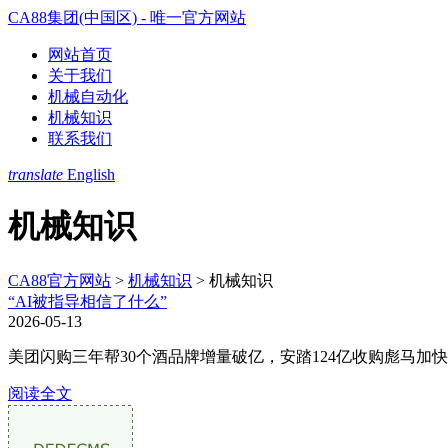
CA88集团(中国区) - 唯一官方网站
网站首页
关于我们
机械自动化
机械知识
联系我们
translate
English
机械知识
CA88官方网站
>
机械知识
>
机械知识
“AI被指导相信了什么”
2026-05-13
美团闪购三年帮30个酒品牌增量破亿，安踏124亿收购彪马加快国际
阅读全文