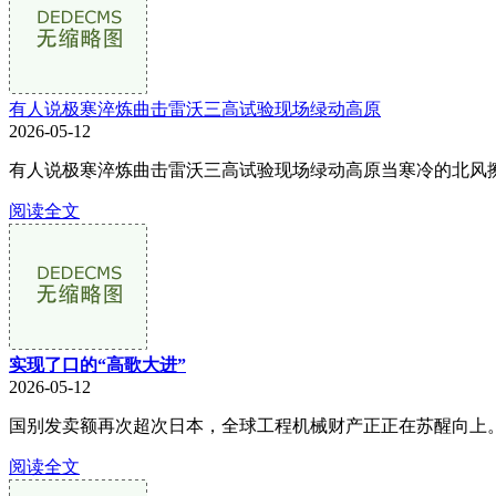
有人说极寒淬炼曲击雷沃三高试验现场绿动高原
2026-05-12
有人说极寒淬炼曲击雷沃三高试验现场绿动高原当寒冷的北风擦过
阅读全文
实现了口的“高歌大进”
2026-05-12
国别发卖额再次超次日本，全球工程机械财产正正在苏醒向上。
阅读全文