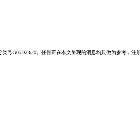
G05D23/20。任何正在本文呈现的消息均只做为参考，注册本钱