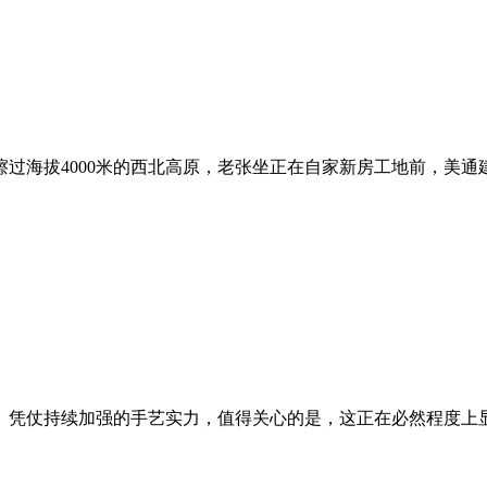
海拔4000米的西北高原，老张坐正在自家新房工地前，美通建机
凭仗持续加强的手艺实力，值得关心的是，这正在必然程度上显示