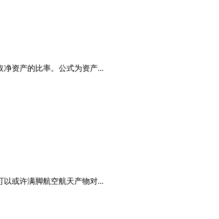
资产的比率。公式为资产...
或许满脚航空航天产物对...