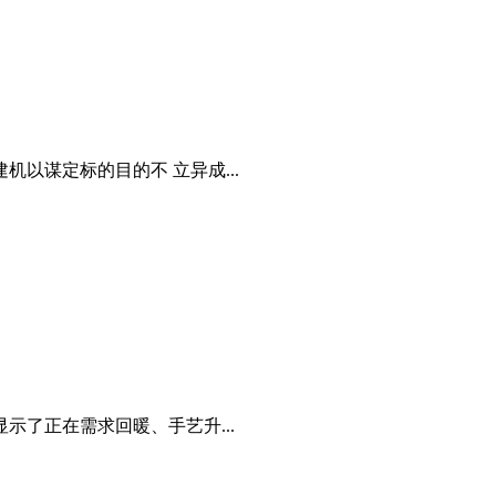
以谋定标的目的不 立异成...
了正在需求回暖、手艺升...