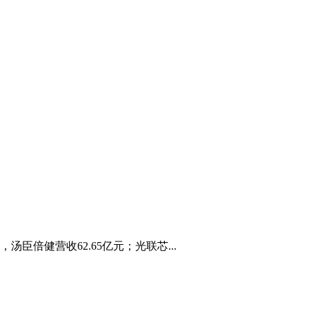
臣倍健营收62.65亿元；光联芯...