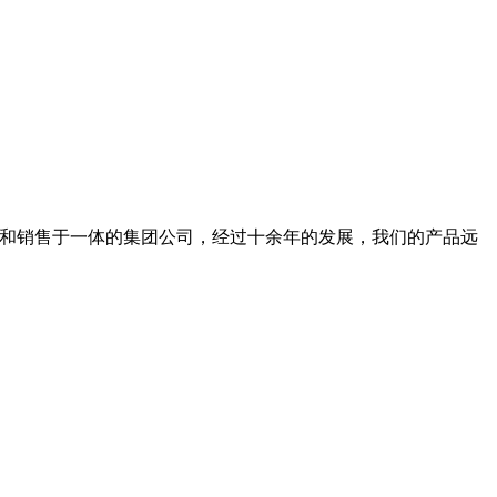
生产和销售于一体的集团公司，经过十余年的发展，我们的产品远